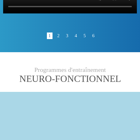
1
2
3
4
5
6
Programmes d'entraînement
NEURO-FONCTIONNEL