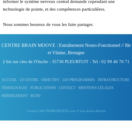
informer le système nerveux central demande cependant une
technologie de pointe, et des compétences particulières.
Nous sommes heureux de vous les faire partager.
CENTRE BRAIN MOOVE : Entraînement Neuro-Fonctionnel
// Ille
et Vilaine, Bretagne
2 bis rue clos de l'Ouche -
35730
PLEURTUIT
- Tel :
02 99 46 70 71
ACCUEIL
LE CENTRE
OBJECTIFS
LES PROGRAMMES
INFRASTRUCTURE
TÉMOIGNAGES
PUBLICATIONS
CONTACT
MENTIONS LÉGALES
HÉBERGEMENT
RGPD
Création Web PIERKIDESIGN.com
© tous droits réservés